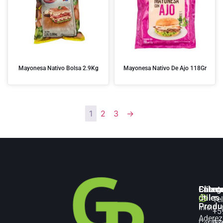
Mayonesa Nativo Bolsa 2.9Kg
Mayonesa Nativo De Ajo 118Gr
1
2
3
→
Categ
Enlac
Client
de
útiles
Te
Produ
Inicio
+5
Aderez
Catálo