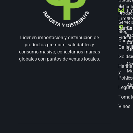
97
Artícul
de
Em
de
Produc
ve
Limpie
Servici
Barrita
Co
Blog
es
Fideos
Líder en importación y distribución de
Contac
Ca
productos premium, saludables y
Galleti
St
consumo masivo, conectamos marcas
Golosi
Bar
globales con puntos de ventas locales.
Ce
Harina
Ma
y
Polvos
Ro
Al
Legum
Tomat
Vinos