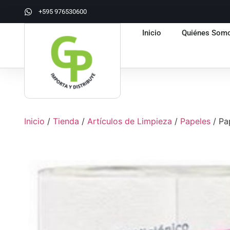
+595 976530600
Inicio
Quiénes Som
Inicio
/
Tienda
/
Artículos de Limpieza
/
Papeles
/ Pa