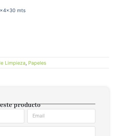
12x4x30 mts
de Limpieza
,
Papeles
 este producto