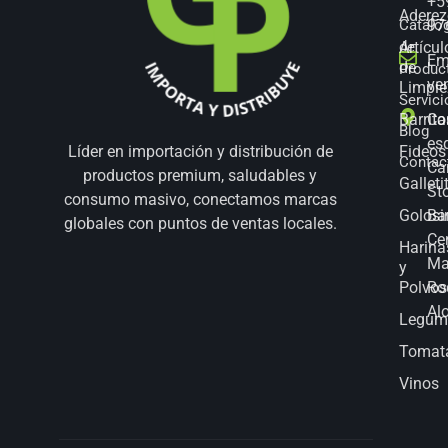
+5
Aderez
Catálo
97
Artícul
de
Em
de
Produc
ve
Limpie
Servici
Barrita
Co
Blog
es
Fideos
Líder en importación y distribución de
Contac
Ca
productos premium, saludables y
Galleti
St
consumo masivo, conectamos marcas
Golosi
Bar
globales con puntos de ventas locales.
Ce
Harina
Ma
y
Polvos
Ro
Al
Legum
Tomat
Vinos