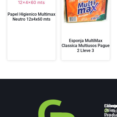
Papel Higienico Multimax
Neutro 12x4x60 mts
Esponja MultiMax
Classica Multiusos Pague
2 Lleve 3
Categ
Enlac
Client
de
útiles
Te
Produ
Inicio