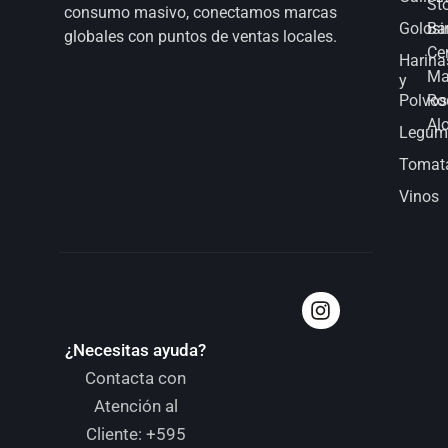
St
consumo masivo, conectamos marcas
Golosi
Bar
globales con puntos de ventas locales.
Ce
Harina
Ma
y
Polvos
Ro
Al
Legum
Tomat
Vinos
¿Necesitas ayuda?
Contacta con
Atención al
Cliente:
+595