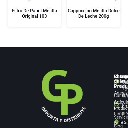
Filtro De Papel Melitta
Cappuccino Melitta Dulce
Original 103
De Leche 200g
Categ
Enlac
Client
de
útiles
Te
Produ
Inicio
+5
Aderez
Catálo
97
Artícul
de
Em
de
Produc
ve
Limpie
Servici
Barrita
Co
Blog