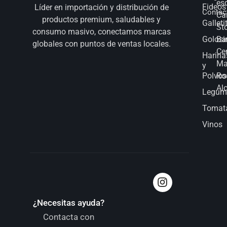
es
Fideos
Líder en importación y distribución de
Contac
Ca
productos premium, saludables y
Galleti
St
consumo masivo, conectamos marcas
Golosi
Bar
globales con puntos de ventas locales.
Ce
Harina
Ma
y
Polvos
Ro
Al
Legum
Tomat
Vinos
¿Necesitas ayuda?
Contacta con