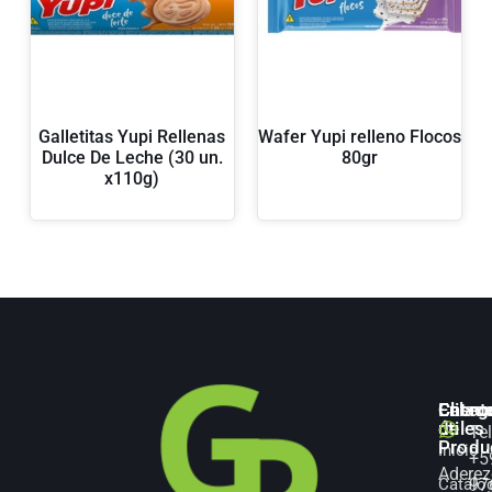
Galletitas Yupi Rellenas
Wafer Yupi relleno Flocos
Dulce De Leche (30 un.
80gr
x110g)
Categ
Enlac
Client
de
útiles
Te
Produ
Inicio
+5
Aderez
Catálo
97