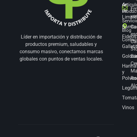
Artícul
de
Em
de
Produc
ve
Limpie
Servici
Barrita
Co
Blog
es
Fideos
Líder en importación y distribución de
Contac
Ca
productos premium, saludables y
Galleti
St
consumo masivo, conectamos marcas
Golosi
Bar
globales con puntos de ventas locales.
Ce
Harina
Ma
y
Polvos
Ro
Al
Legum
Tomat
Vinos