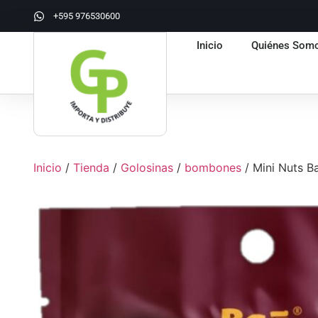
+595 976530600
Inicio
Quiénes Som
Inicio
/
Tienda
/
Golosinas
/
bombones
/ Mini Nuts B