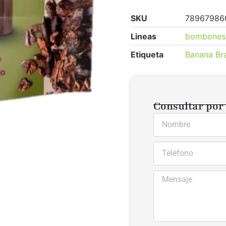
SKU
78967986
Lineas
bombones
Etiqueta
Banana Bra
Consultar por