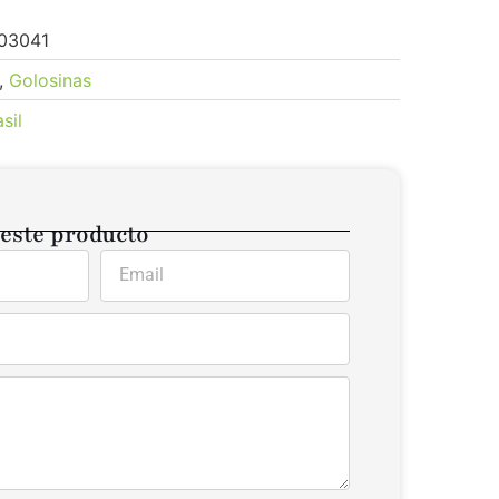
03041
,
Golosinas
sil
 este producto