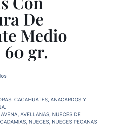
as Con
ura De
ate Medio
60 gr.
dos
DRAS, CACAHUATES, ANACARDOS Y
JA.
AVENA, AVELLANAS, NUECES DE
MACADAMIAS, NUECES, NUECES PECANAS