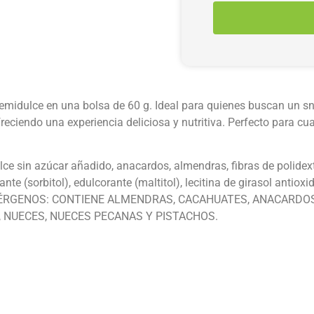
 Semidulce en una bolsa de 60 g. Ideal para quienes buscan un s
eciendo una experiencia deliciosa y nutritiva. Perfecto para cua
ce sin azúcar añadido, anacardos, almendras, fibras de polidex
te (sorbitol), edulcorante (maltitol), lecitina de girasol antiox
E ALÉRGENOS: CONTIENE ALMENDRAS, CACAHUATES, ANACARD
, NUECES, NUECES PECANAS Y PISTACHOS.