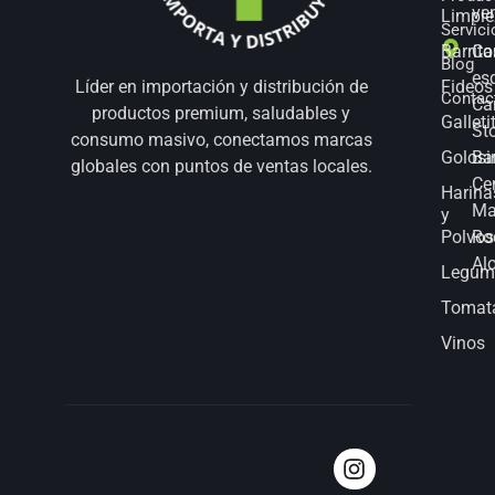
ve
Limpie
Servici
Barrita
Co
Blog
es
Fideos
Líder en importación y distribución de
Contac
Ca
productos premium, saludables y
Galleti
St
consumo masivo, conectamos marcas
Golosi
Bar
globales con puntos de ventas locales.
Ce
Harina
Ma
y
Polvos
Ro
Al
Legum
Tomat
Vinos