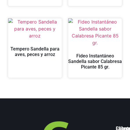
Tempero Sandella para
aves, peces y arroz
Fideo Instantáneo
Sandella sabor Calabresa
Picante 85 gr.
Categ
Enlac
Client