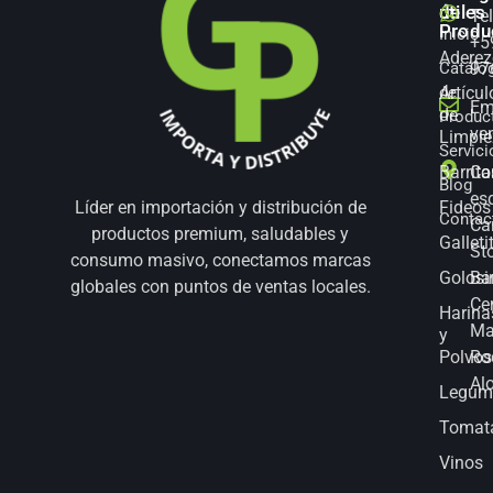
de
útiles
Te
Produ
Inicio
+5
Aderez
Catálo
97
Artícul
de
Em
de
Produc
ve
Limpie
Servici
Barrita
Co
Blog
es
Fideos
Líder en importación y distribución de
Contac
Ca
productos premium, saludables y
Galleti
St
consumo masivo, conectamos marcas
Golosi
Bar
globales con puntos de ventas locales.
Ce
Harina
Ma
y
Polvos
Ro
Al
Legum
Tomat
Vinos