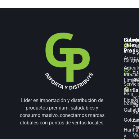
Categ
Enlac
Client
de
útiles
Te
Produ
Inicio
+5
Aderez
Catálo
97
Artícul
de
Em
de
Produc
ve
Limpie
Servici
Barrita
Co
Blog
es
Fideos
Líder en importación y distribución de
Contac
Ca
productos premium, saludables y
Galleti
St
consumo masivo, conectamos marcas
Golosi
Bar
globales con puntos de ventas locales.
Ce
Harina
Ma
y