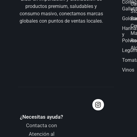
Contac
Ca
productos premium, saludables y
Galleti
St
consumo masivo, conectamos marcas
Golosi
Bar
globales con puntos de ventas locales.
Ce
Harina
Ma
y
Polvos
Ro
Al
Legum
Tomat
Vinos
¿Necesitas ayuda?
Contacta con
Atención al