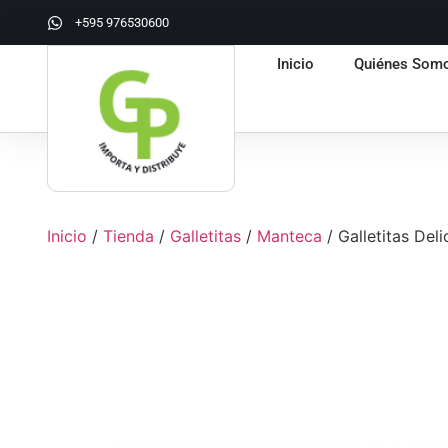
+595 976530600
Inicio
Quiénes Som
Inicio
/
Tienda
/
Galletitas
/
Manteca
/ Galletitas De