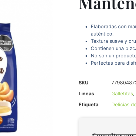
Manten
Elaboradas con man
auténtico.
Textura suave y cru
Contienen una pizca
No son un producto 
Perfectas para disf
SKU
77980487
Lineas
Galletitas
,
Etiqueta
Delicias d
Consultar por