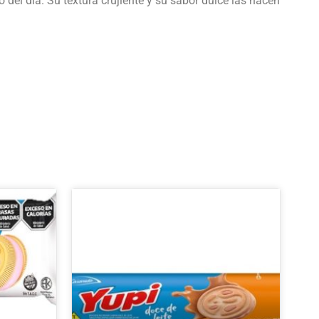
el día. Su textura crujiente y su sabor dulce las hacen