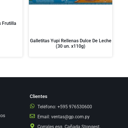
Frutilla
Galletitas Yupi Rellenas Dulce De Leche
(30 un. x110g)
Clientes
Teléfono: +595 976530600
tos
Email:
ventas@gp.com.py
Corrales esq. Cañada Stongest,