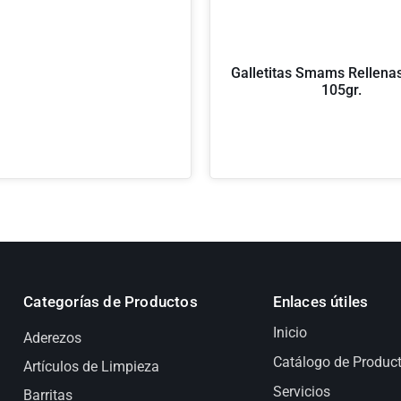
Galletitas Smams Rellenas 
105gr.
Categorías de Productos
Enlaces útiles
Inicio
Aderezos
Catálogo de Produc
Artículos de Limpieza
Servicios
Barritas