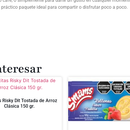
café, o simplemente para darte un gusto en cualquier momento d
 práctico paquete ideal para compartir o disfrutar poco a poco.
nteresar
s Risky Dit Tostada de Arroz
Clásica 150 gr.