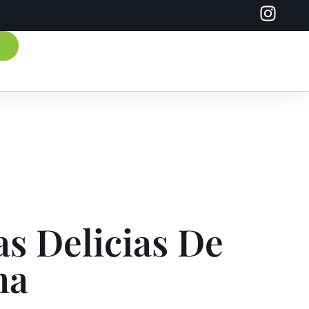
as Delicias De
na