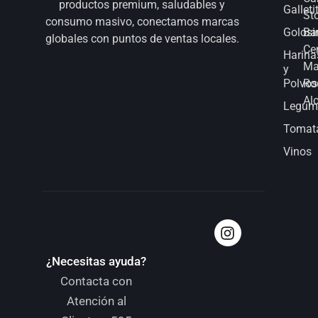
productos premium, saludables y
Galleti
St
consumo masivo, conectamos marcas
Golosi
Bar
globales con puntos de ventas locales.
Ce
Harina
Ma
y
Polvos
Ro
Al
Legum
Tomat
Vinos
¿Necesitas ayuda?
Contacta con
Atención al