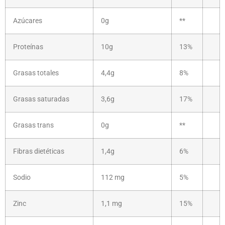
Azúcares
0g
**
Proteínas
10g
13%
Grasas totales
4,4g
8%
Grasas saturadas
3,6g
17%
Grasas trans
0g
**
Fibras dietéticas
1,4g
6%
Sodio
112 mg
5%
Zinc
1,1 mg
15%