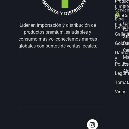
de
Produc
ve
Limpie
Servici
Barrita
Co
Blog
es
Fideos
Líder en importación y distribución de
Contac
Ca
productos premium, saludables y
Galleti
St
consumo masivo, conectamos marcas
Golosi
Bar
globales con puntos de ventas locales.
Ce
Harina
Ma
y
Polvos
Ro
Al
Legum
Tomat
Vinos