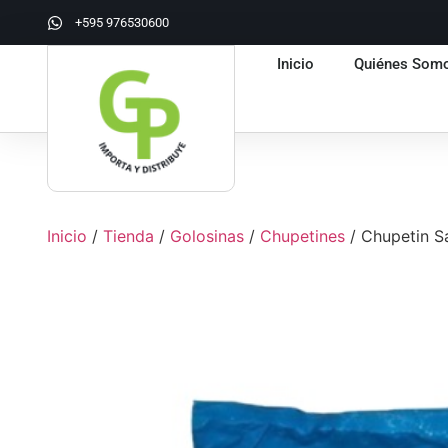
+595 976530600
Inicio
Quiénes Som
Inicio
/
Tienda
/
Golosinas
/
Chupetines
/ Chupetin Sa