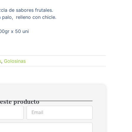
zcla de sabores frutales.
palo, relleno con chicle.
00gr x 50 uni
s
,
Golosinas
 este producto