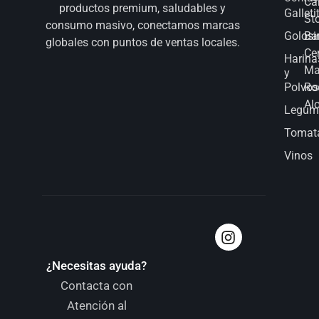
Ca
productos premium, saludables y
Galleti
St
consumo masivo, conectamos marcas
Golosi
Bar
globales con puntos de ventas locales.
Ce
Harina
Ma
y
Polvos
Ro
Al
Legum
Tomat
Vinos
¿Necesitas ayuda?
Contacta con
Atención al