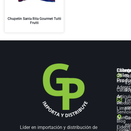
Chupetin Santa Rita Gourmet Tutti
Frutti
Categ
Enlac
Client
de
útiles
Te
Produ
Inicio
+5
Aderez
Catálo
97
Artícul
de
Em
de
Produc
ve
Limpie
Servici
Barrita
Co
Blog
es
Fideos
Líder en importación y distribución de
Contac