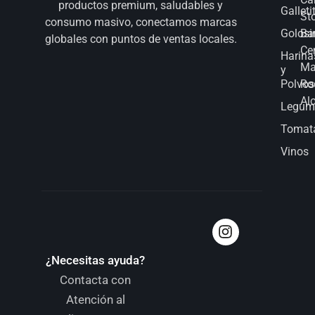
productos premium, saludables y
Galleti
St
consumo masivo, conectamos marcas
Golosi
Bar
globales con puntos de ventas locales.
Ce
Harina
Ma
y
Polvos
Ro
Al
Legum
Tomat
Vinos
¿Necesitas ayuda?
Contacta con
Atención al