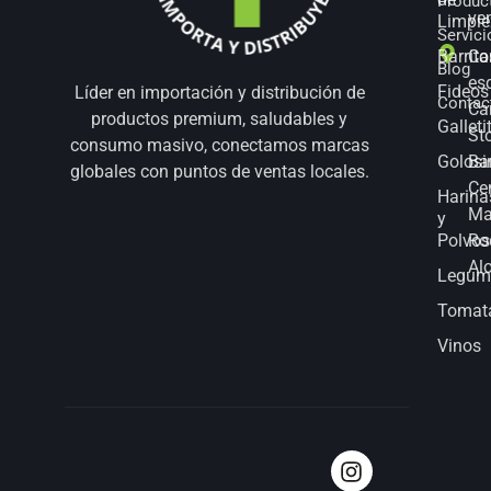
Produc
ve
Limpie
Servici
Barrita
Co
Blog
es
Fideos
Líder en importación y distribución de
Contac
Ca
productos premium, saludables y
Galleti
St
consumo masivo, conectamos marcas
Golosi
Bar
globales con puntos de ventas locales.
Ce
Harina
Ma
y
Polvos
Ro
Al
Legum
Tomat
Vinos