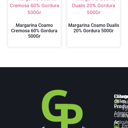
Margarina Coamo
Margarina Coamo Dualis
Cremosa 60% Gordura
20% Gordura 500Gr
500Gr
Categ
Enlac
Client
de
útiles
Te
Produ
Inicio
+5
Aderez
Catálo
97
Artícul
de
Em
de