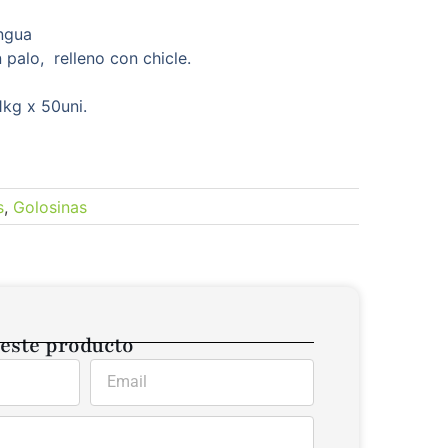
engua
palo, relleno con chicle.
1kg x 50uni.
s
,
Golosinas
 este producto