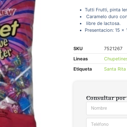
Tutti Frutti, pinta l
Caramelo duro con 
libre de lactosa.
Presentacion: 15 x 
SKU
7521267
Lineas
Chupetine
Etiqueta
Santa Rita
Consultar por