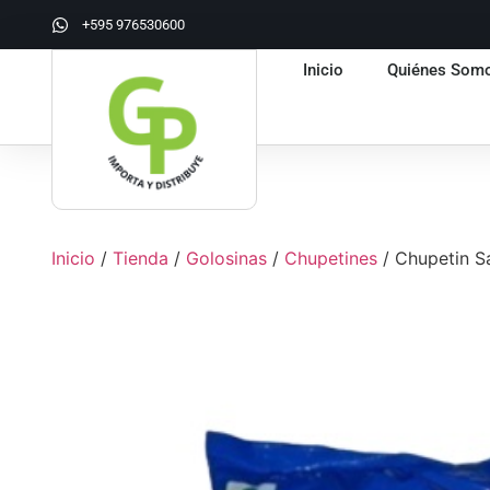
+595 976530600
Inicio
Quiénes Som
Inicio
/
Tienda
/
Golosinas
/
Chupetines
/ Chupetin Sa